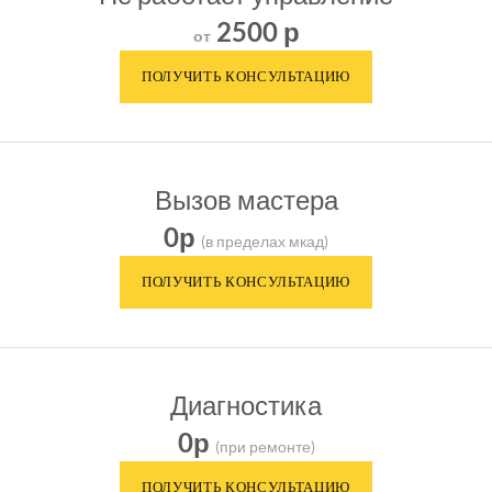
2500 р
от
Вызов мастера
0р
(в пределах мкад)
Диагностика
0р
(при ремонте)