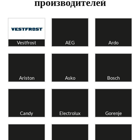
производителей
Vestfrost
AEG
Ardo
Ariston
Asko
Bosch
Candy
Electrolux
Gorenje