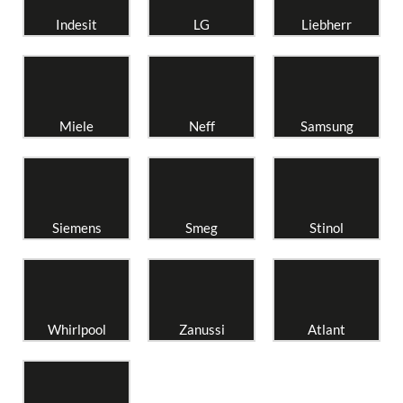
Indesit
LG
Liebherr
Miele
Neff
Samsung
Siemens
Smeg
Stinol
Whirlpool
Zanussi
Atlant