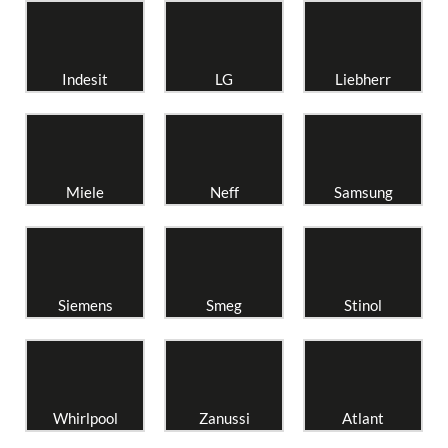
Indesit
LG
Liebherr
Miele
Neff
Samsung
Siemens
Smeg
Stinol
Whirlpool
Zanussi
Atlant