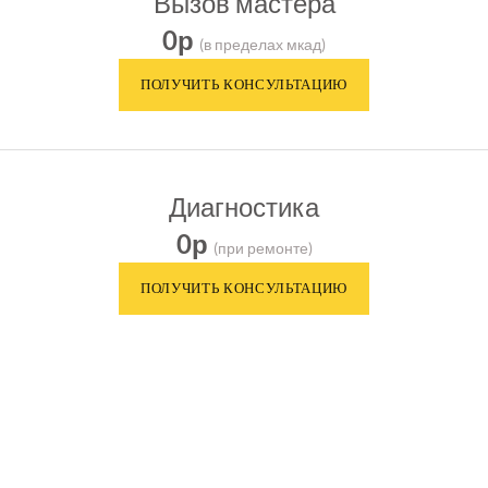
Вызов мастера
0р
(в пределах мкад)
Диагностика
0р
(при ремонте)