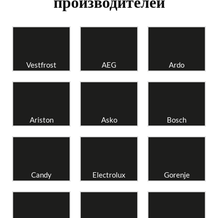
производителей
Vestfrost
AEG
Ardo
Ariston
Asko
Bosch
Candy
Electrolux
Gorenje