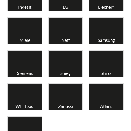
Indesit
LG
Liebherr
Miele
Neff
Samsung
Siemens
Smeg
Stinol
Whirlpool
Zanussi
Atlant