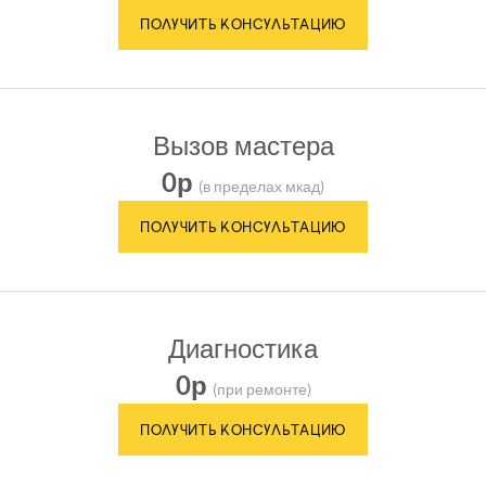
Вызов мастера
0р
(в пределах мкад)
Диагностика
0р
(при ремонте)