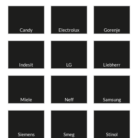
Candy
Electrolux
Gorenje
Indesit
LG
Liebherr
Miele
Neff
Samsung
Siemens
Smeg
Stinol