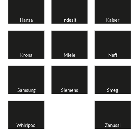
Hansa
Indesit
Kaiser
Krona
Miele
Neff
Samsung
Siemens
Smeg
Whirlpool
Zanussi