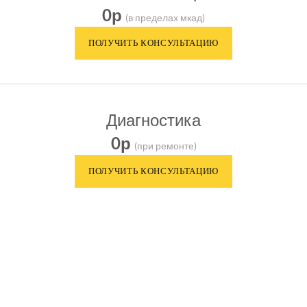
0р
(в пределах мкад)
Диагностика
0р
(при ремонте)