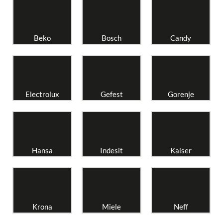
Beko
Bosch
Candy
Electrolux
Gefest
Gorenje
Hansa
Indesit
Kaiser
Krona
Miele
Neff